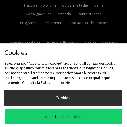
Traccia il mio ordine
Guida alle taglie
Klarna
Consegna e Resi
Azienda
Sconto studenti
Programma di Affiliazione
Impostazioni dei Cookie
Termini e condizioni
Politica sulla privacy
Cookie
Contattaci
Cookies
Modern Slavery Statement
Selezionando "Accetta tutti i cookie", acconsenti all'utilizzo dei cookie
sul tuo dispositivo per migliorare l'esperienza di navigazione online,
per monitorare il traffico web e per perfezionare le strategie di
marketing. Puoi cambiare le impostazioni sui cookie in qualunque
momento. Consulta la
Politica dei cookie
Scegli Il Tuo Paese
Cookies
Italia
Accettiamo i seguenti metodi di pagamento
Accetta tutti i cookie