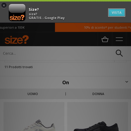
×
Size?
VISTA
size?
GRATIS - Google Play
eriori a 100€
10% di sconto* per studenti *si 
Home
Uomo
Scarpe
Filtra
11 Prodotti trovati
On
Nata fra le alpi svizzere, On nacque con un solo scopo: rivoluzionare il
UOMO
DONNA
mondo della corsa. L'idea era quella di creare qualcosa che permettesse
ai piedi di toccare il suolo comodamente quasi senza percepirlo, come se
si stesse camminando su una nuvola, senza rinunciare alla forza esplosiva.
Scopo pienamente raggiunto come dimostrato da diversi atleti che hanno
raggiunto livelli di comfort mai visti prima. Scorri la nostra selezione in
basso, che include scarpe regolari ed edizioni hi-top della loro ground-
breaking Cloud silhouette.