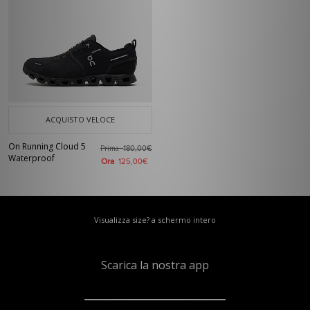
ACQUISTO VELOCE
On Running Cloud 5
Prima
180,00€
Waterproof
Ora
125,00€
Visualizza size? a schermo intero
Scarica la nostra app