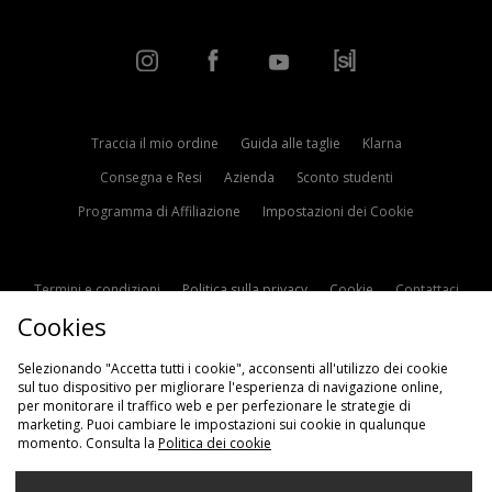
Traccia il mio ordine
Guida alle taglie
Klarna
Consegna e Resi
Azienda
Sconto studenti
Programma di Affiliazione
Impostazioni dei Cookie
Termini e condizioni
Politica sulla privacy
Cookie
Contattaci
Cookies
Modern Slavery Statement
Selezionando "Accetta tutti i cookie", acconsenti all'utilizzo dei cookie
sul tuo dispositivo per migliorare l'esperienza di navigazione online,
per monitorare il traffico web e per perfezionare le strategie di
marketing. Puoi cambiare le impostazioni sui cookie in qualunque
momento. Consulta la
Politica dei cookie
Scegli Il Tuo Paese