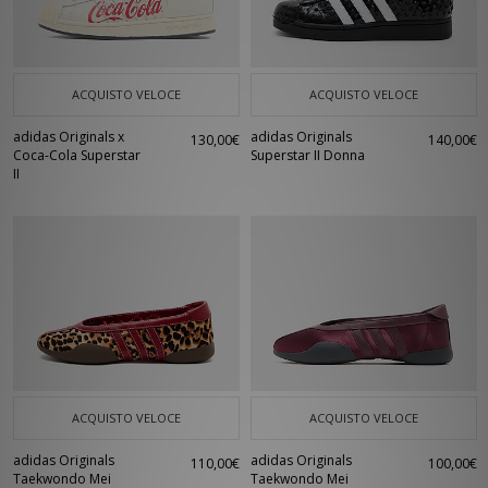
noti della musica quali Beastie Boys e Run DMC. Da allora, la Superstar è
un pilastro dello streetwear e nel 2020 ha festeggiato il suo 50°
compleanno. Scopri la vasta gamma di cui disponiamo.
ACQUISTO VELOCE
ACQUISTO VELOCE
adidas Originals x
adidas Originals
130,00€
140,00€
Coca-Cola Superstar
Superstar II Donna
II
ACQUISTO VELOCE
ACQUISTO VELOCE
adidas Originals
adidas Originals
110,00€
100,00€
Taekwondo Mei
Taekwondo Mei