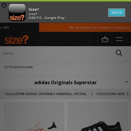
×
Size?
VISTA
size?
GRATIS - Google Play
0€
10% di sconto* per studenti *si applicano T
Home
Adidas Originals Superstar
Filtra
21 Prodotti trovati
adidas Originals Superstar
La Superstar è una delle più grandi di tutti i tempi. Inizialmente, nel 1970,
COLLEZIONE ADIDAS ORIGINALS HANDBALL SPEZIAL
COLLEZIONE ADIDAS 
era una scarpa da basket dal taglio basso che ben presto fu indossata dai
grandi dell'NBA come Kareem Abdul Jabbar e Jerry West. All'epoca, i
giocatori cominciavano a preferire le scarpe in pelle a quelle in tela,
grazie al maggiore sostegno e alla maggiore protezione che offrivano. La
Superstar si basa su questo concetto con l'introduzione dell'iconica punta
a conchiglia in gomma. Negli anni successivi, la Superstar esce dai campi
da basket ed entra a gamba tesa nel mondo dell'hip-hop, grazie a volti