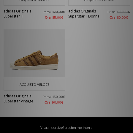
adidas Originals
adidas Originals
Prima
Prima
120,00€
120,00€
Superstar II
Superstar II Donna
Ora
Ora
85,00€
80,00€
ACQUISTO VELOCE
adidas Originals
Prima
150,00€
Superstar Vintage
Ora
90,00€
Visualizza size? a schermo intero