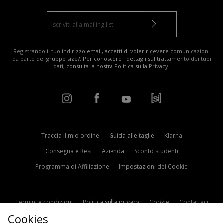
Registrando il tuo indirizzo email, accetti di voler ricevere comunicazioni
da parte del gruppo size?. Per conoscere i dettagli sul trattamento dei tuoi
dati, consulta la nostra
Politica sulla Privacy
.
Traccia il mio ordine
Guida alle taglie
Klarna
Consegna e Resi
Azienda
Sconto studenti
Programma di Affiliazione
Impostazioni dei Cookie
Termini e condizioni
Politica sulla privacy
Cookie
Contattaci
Cookies
Modern Slavery Statement