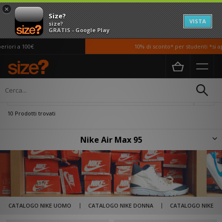
×
Size?
VISTA
size?
GRATIS - Google Play
ori a 100€
10% di sconto* per studenti *si app
Home
Nike Air Max 95
Filtra
10 Prodotti trovati
Nike Air Max 95
Nota in origine come "Air Total Max", la Air Max 95 è stata progettata da
Sergio Lozano, che, per la creazione di questa silhouette, si è ispirato al
corpo umano, in particolare alla colonna vertebrale per l’intersuola e alla
pelle per il tessuto. La Nike Air Max 95 ha tutte le carte in tavola per
essere una scarpa flessibile all'uso.
CATALOGO NIKE UOMO
CATALOGO NIKE DONNA
CATALOGO NIKE