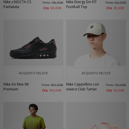
Nike x NOCTA CS
Nike Energy Dri-FIT
Prima
Prima
115,00€
60,00€
Pantatuta
Football Top
Ora
Ora
65,00€
35,00€
ACQUISTO VELOCE
ACQUISTO VELOCE
Nike Air Max 90
Nike Cappellino con
Prima
Prima
150,00€
40,00€
Premium
visiera Club Tartan
Ora
Ora
105,00€
30,00€