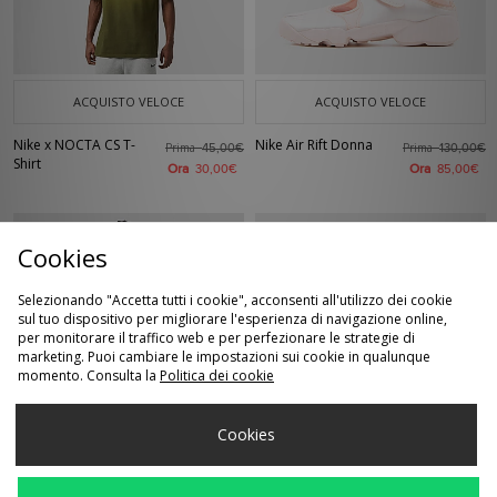
ACQUISTO VELOCE
ACQUISTO VELOCE
Nike x NOCTA CS T-
Nike Air Rift Donna
Prima
Prima
45,00€
130,00€
Shirt
Ora
Ora
30,00€
85,00€
Cookies
Selezionando "Accetta tutti i cookie", acconsenti all'utilizzo dei cookie
sul tuo dispositivo per migliorare l'esperienza di navigazione online,
per monitorare il traffico web e per perfezionare le strategie di
marketing. Puoi cambiare le impostazioni sui cookie in qualunque
momento. Consulta la
Politica dei cookie
ACQUISTO VELOCE
ACQUISTO VELOCE
Cookies
Nike Total 90 Jersey
Nike Victori One
Prima
Prima
70,00€
40,00€
Slides
Ora
Ora
45,00€
35,00€