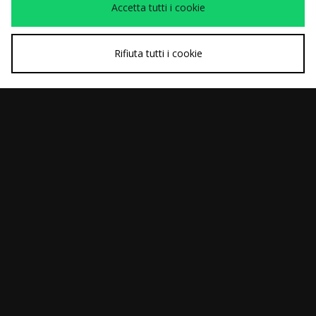
Accetta tutti i cookie
Rifiuta tutti i cookie
ACQUISTO VELOCE
ACQUISTO VELOCE
Nike Air Force 1 Low
Nike Air Max 90
Prima
Prima
130,00€
150,00€
Donna
Ora
Ora
85,00€
110,00€