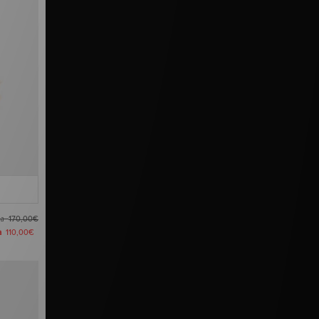
ma
170,00€
a
110,00€