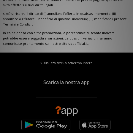
avrà effetto sui suoi diritti legali.
size? si riserva il diritto di (i) annullare l'offerta in qualsiasi momento; (ii)
annullare o rifiutare il beneficio di qualsiasi individuo; (iii) modificare i presenti
Termini e Condizioni.
In coincidenza con altre promozioni, la percentuale di sconto indicata
potrebbe essere soggetta a variazioni. Le possibili variazioni saranno
comunicate prontamente sul nostro sito sizeofficial.it.
Visualizza size? a schermo intero
Scarica la nostra app