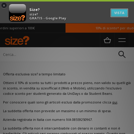
×
Size?
VISTA
size?
GRATIS - Google Play
dini superiori a 100€
10% di sconto* per studen
Home
Sconti per studenti
Sconti per studenti
Offerta esclusiva size? a tempo limitato
Ottieni il 10% di sconto su tutti i prodotti a prezzo pieno, non valido su quelli già
in sconto, in vendita su sizeofficial.it (Web e Mobile), utilizzando l'esclusivo
codice sconto per studenti generato da UniDays o da Student Beans.
Per conoscere quali sono gli articoli esclusi dalla promozione clicca
qui
.
La suddetta offerta non prevede un massimo o un minimo di spesa.
Azienda registrata in Italia con numero IVA 08559250967.
La suddetta offerta non è intercambiabile con denaro in contanti e non è
trasferibile. Gli articoli resi saranno rimborsati al prezzo pagato. Questo non