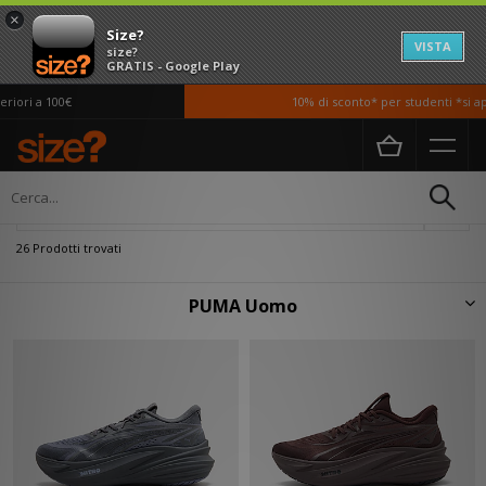
×
Size?
VISTA
size?
GRATIS - Google Play
i a 100€
10% di sconto* per studenti *si appli
Home
Uomo
Filtra
26 Prodotti trovati
PUMA Uomo
Alimentato dalla rivalità tra fratelli, PUMA è stata fondata da Rudolf
Dassler, fratello maggiore del creatore di adidas, Adolf Dassler. Resa
famosa inizialmente per le sue scarpe da corsa indossate dalle medaglie
d'oro olimpiche nel 1936, PUMA ha preso sempre più piede nell'ambito
della moda sportiva fino a divenire la marca da tutti conosciuta oggi a
livello mondiale.