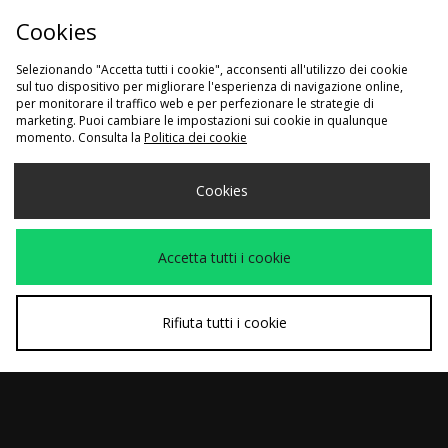
Cookies
Selezionando "Accetta tutti i cookie", acconsenti all'utilizzo dei cookie
sul tuo dispositivo per migliorare l'esperienza di navigazione online,
Traccia il mio ordine
Guida alle taglie
Klarna
per monitorare il traffico web e per perfezionare le strategie di
marketing. Puoi cambiare le impostazioni sui cookie in qualunque
Consegna e Resi
Azienda
Sconto studenti
momento. Consulta la
Politica dei cookie
Programma di Affiliazione
Impostazioni dei Cookie
Cookies
Termini e condizioni
Politica sulla privacy
Cookie
Contattaci
Modern Slavery Statement
Accetta tutti i cookie
Rifiuta tutti i cookie
Scegli Il Tuo Paese
Italia