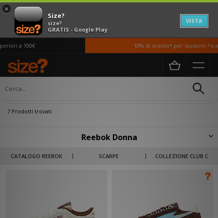
×
Size?
VISTA
size?
GRATIS - Google Play
riori a 100€
10% di sconto* per studenti *si ap
Home
Donna
Filtra
7 Prodotti trovati
Reebok Donna
Fondata nel 1958 dai nipoti dell'influente produttore di scarpe Joe W.
CATALOGO REEBOK
SCARPE
COLLEZIONE CLUB C
Foster, il nome Reebok proviene dalla parola africana usata per dire
Antilope. Le calzature performanti e le sponsorizzazioni di personaggi del
calibro di Ryan Giggs e Shaquille O'Neal, rendono Reebok famoso a livello
mondiale. Il marchio britannico ha mantenuto un forte seguito nel corso
dei decenni con le sue riedizioni retrò e i suoi modelli senza tempo.