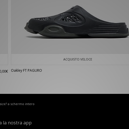
ACQUISTO VELOCE
Oakley FT PAGURO
0,00€
 size? a schermo intero
a la nostra app