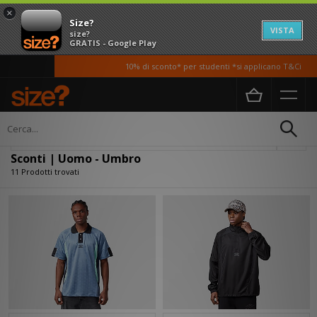
×
Size?
VISTA
size?
GRATIS - Google Play
10% di sconto* per studenti *si applicano T&Ci
Home
Uomo
Filtra
Sconti | Uomo - Umbro
11 Prodotti trovati