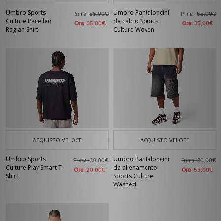
Umbro Sports
Umbro Pantaloncini
Prima
Prima
55,00€
55,00€
Culture Panelled
da calcio Sports
Ora
Ora
35,00€
35,00€
Raglan Shirt
Culture Woven
ACQUISTO VELOCE
ACQUISTO VELOCE
Umbro Sports
Umbro Pantaloncini
Prima
Prima
30,00€
80,00€
Culture Play Smart T-
da allenamento
Ora
Ora
20,00€
55,00€
Shirt
Sports Culture
Washed