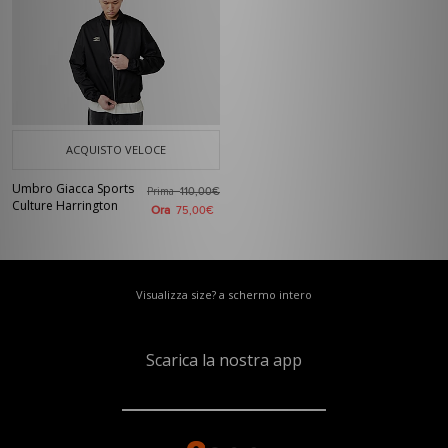
ACQUISTO VELOCE
Umbro Giacca Sports
Prima
110,00€
Culture Harrington
Ora
75,00€
Visualizza size? a schermo intero
Scarica la nostra app