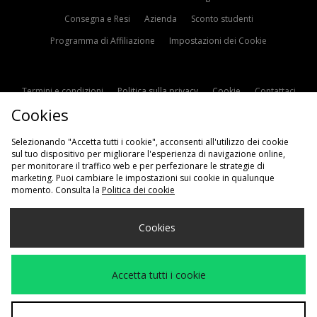
Consegna e Resi
Azienda
Sconto studenti
Programma di Affiliazione
Impostazioni dei Cookie
Termini e condizioni
Politica sulla privacy
Cookie
Contattaci
Cookies
Modern Slavery Statement
Selezionando "Accetta tutti i cookie", acconsenti all'utilizzo dei cookie
sul tuo dispositivo per migliorare l'esperienza di navigazione online,
per monitorare il traffico web e per perfezionare le strategie di
marketing. Puoi cambiare le impostazioni sui cookie in qualunque
momento. Consulta la
Politica dei cookie
Scegli Il Tuo Paese
Cookies
Italia
Accettiamo i seguenti metodi di pagamento
Accetta tutti i cookie
Visita il nostro sito aziendale a
www.jdplc.com