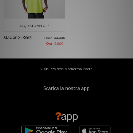
ACQUISTO VELOCE
ALTE Grip T-Shirt
Prima
40,00€
Ora
17,00€
Visualizza size? a schermo intero
Scarica la nostra app