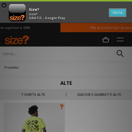
×
Size?
VISTA
size?
GRATIS - Google Play
i superiori a 100€
10% di sconto* per studenti
Home
Uomo
Filtra
Prodotto
ALTE
T-SHIRTS ALTE
GIACCHE E GIUBBOTTI ALTE