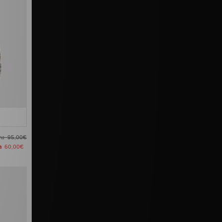
ima
95,00€
ra
60,00€