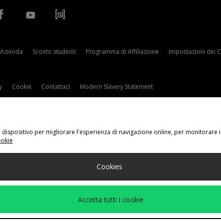
Azienda
Sconto studenti
Programma di Affiliazione
Impostazioni dei 
y
Cookie
Contattaci
Modern Slavery Statement
tuo dispositivo per migliorare l'esperienza di navigazione online, per monitorare 
ookie
gli Il Tuo Paese
Cookies
eguenti metodi di pagamento
Accetta tutti i cookie