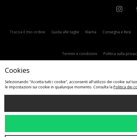
Traccia il mio ordine
Guida alle taglie
Klarna
Consegna e Resi
Termini e condizioni
Politica sulla privac
Cookies
Selezionando "Accetta tutti i cookie", acconsenti all'utilizzo dei cookie sul 
le impostazioni sui cookie in qualunque momento. Consulta la
Politica dei c
Sce
Italia
Accettiamo i s