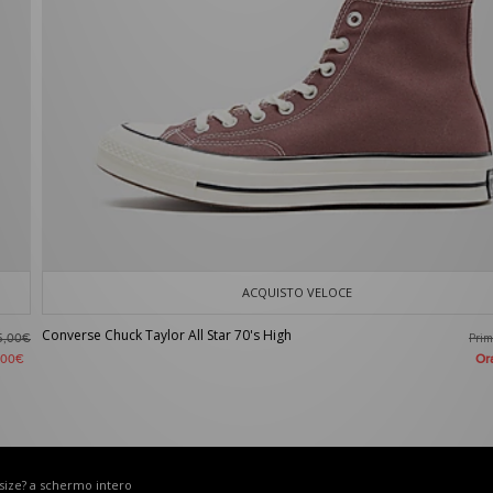
ACQUISTO VELOCE
Converse Chuck Taylor All Star 70's High
Pri
5,00€
O
,00€
 size? a schermo intero