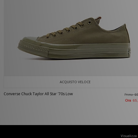
ACQUISTO VELOCE
Converse Chuck Taylor All Star '70s Low
Prima
9
Ora
65
Visualizza