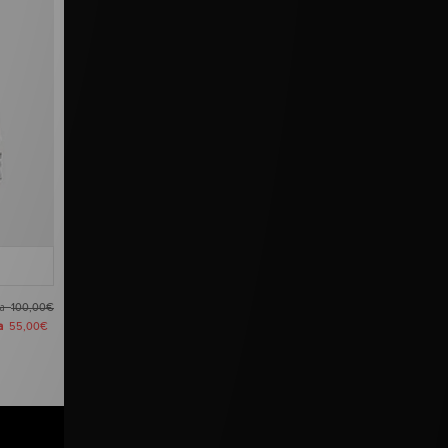
ma
100,00€
ra
55,00€