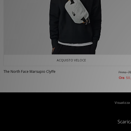
ACQUISTO VELOCE
The North Face Marsupio Clyffe
Prima
7
Ora
50
Visualizza
Scaric