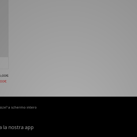
5,00€
,00€
 size? a schermo intero
a la nostra app