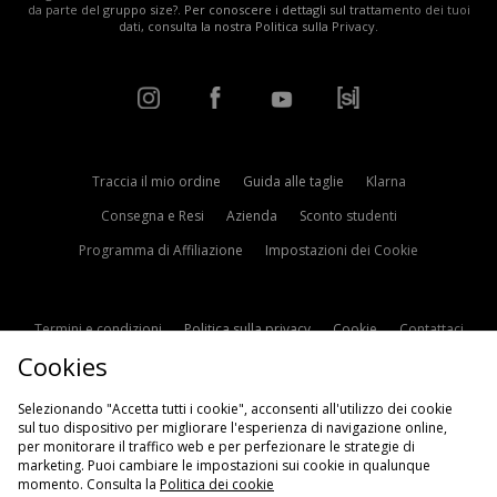
da parte del gruppo size?. Per conoscere i dettagli sul trattamento dei tuoi
dati, consulta la nostra
Politica sulla Privacy
.
Traccia il mio ordine
Guida alle taglie
Klarna
Consegna e Resi
Azienda
Sconto studenti
Programma di Affiliazione
Impostazioni dei Cookie
Termini e condizioni
Politica sulla privacy
Cookie
Contattaci
Cookies
Modern Slavery Statement
Selezionando "Accetta tutti i cookie", acconsenti all'utilizzo dei cookie
sul tuo dispositivo per migliorare l'esperienza di navigazione online,
per monitorare il traffico web e per perfezionare le strategie di
marketing. Puoi cambiare le impostazioni sui cookie in qualunque
momento. Consulta la
Politica dei cookie