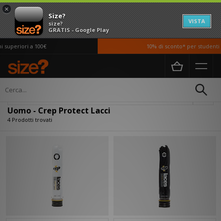
×
Size?
VISTA
size?
GRATIS - Google Play
 superiori a 100€
10% di sconto* per studenti *
Home
Uomo
Accessori
Lacci
Filtra
Uomo - Crep Protect Lacci
4 Prodotti trovati