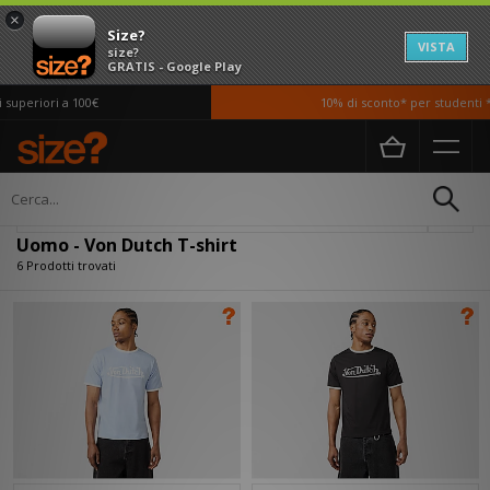
×
Size?
VISTA
size?
GRATIS - Google Play
uperiori a 100€
10% di sconto* per studenti *s
Home
Uomo
Abbigliamento
T-shirt
Filtra
Uomo - Von Dutch T-shirt
6 Prodotti trovati