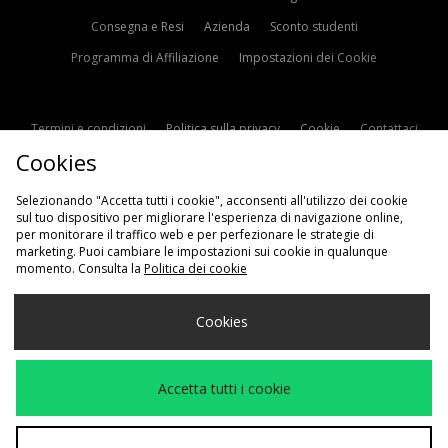
Consegna e Resi
Azienda
Sconto studenti
Programma di Affiliazione
Impostazioni dei Cookie
Termini e condizioni
Politica sulla privacy
Cookie
Contattaci
Cookies
Modern Slavery Statement
Selezionando "Accetta tutti i cookie", acconsenti all'utilizzo dei cookie
sul tuo dispositivo per migliorare l'esperienza di navigazione online,
per monitorare il traffico web e per perfezionare le strategie di
marketing. Puoi cambiare le impostazioni sui cookie in qualunque
momento. Consulta la
Politica dei cookie
Scegli Il Tuo Paese
Cookies
Italia
Accettiamo i seguenti metodi di pagamento
Accetta tutti i cookie
Visita il nostro sito aziendale a
www.jdplc.com