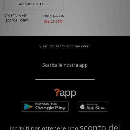
ACQUISTO VELOCE
Jordan Broken
Prima
45,00€
Records T-Shirt
Ora
25,00€
Visualizza size? a schermo intero
Scarica la nostra app
sconto del
Iscriviti per ottenere uno