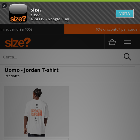
×
Size?
VISTA
size?
GRATIS - Google Play
i superiori a 100€
10% di sconto* per studenti
Home
Uomo
Abbigliamento
T-shirt
Filtra
Uomo - Jordan T-shirt
Prodotto