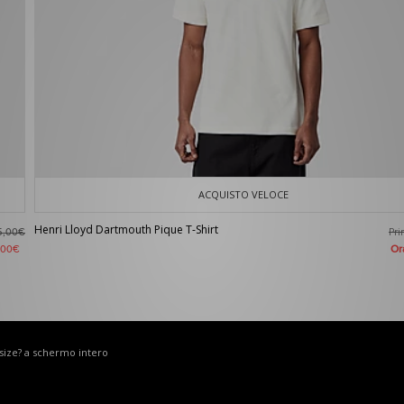
ACQUISTO VELOCE
Henri Lloyd Dartmouth Pique T-Shirt
Pr
5,00€
O
,00€
 size? a schermo intero