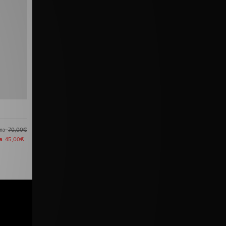
ima
70,00€
ra
45,00€