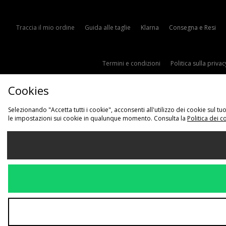
Traccia il mio ordine
Guida alle taglie
Klarna
Consegna e Resi
Termini e condizioni
Politica sulla privac
Cookies
Selezionando "Accetta tutti i cookie", acconsenti all'utilizzo dei cookie sul 
le impostazioni sui cookie in qualunque momento. Consulta la
Politica dei c
Sce
Italia
Accettiamo i s
Visita il nostro s
Copyright © 2026 JD Sports