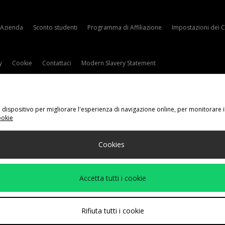
Azienda
Sconto studenti
Programma di Affiliazione
Impostazioni dei 
y
Cookie
Contattaci
Modern Slavery Statement
tuo dispositivo per migliorare l'esperienza di navigazione online, per monitorare 
ookie
gli Il Tuo Paese
Cookies
eguenti metodi di pagamento
Accetta tutti i cookie
ito aziendale a
www.jdplc.com
Rifiuta tutti i cookie
 Fashion Plc, Tutti i diritti riservati.