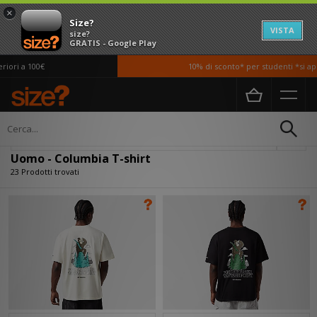
×
Size?
VISTA
size?
GRATIS - Google Play
 a 100€
10% di sconto* per studenti *si applic
Home
Uomo
Abbigliamento
T-shirt
Filtra
Uomo - Columbia T-shirt
23 Prodotti trovati