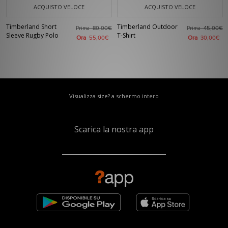
ACQUISTO VELOCE
ACQUISTO VELOCE
Timberland Short
Timberland Outdoor
Prima
Prima
80,00€
45,00€
Sleeve Rugby Polo
T-Shirt
Ora
Ora
55,00€
30,00€
Visualizza size? a schermo intero
Scarica la nostra app