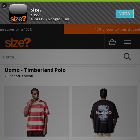
×
Size?
VISTA
size?
GRATIS - Google Play
i superiori a 100€
10% di sconto* per studenti
Home
Uomo
Abbigliamento
Polo
Filtra
Uomo - Timberland Polo
2 Prodotti trovati