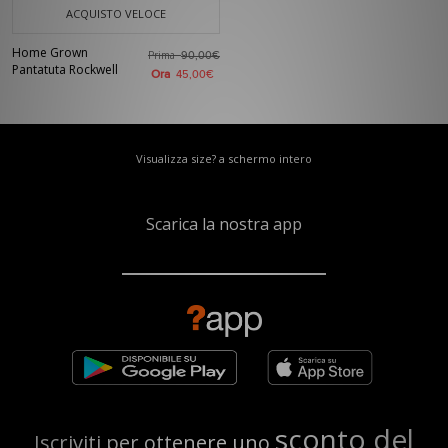
ACQUISTO VELOCE
Home Grown
Prima
90,00€
Pantatuta Rockwell
Ora
45,00€
Visualizza size? a schermo intero
Scarica la nostra app
sconto del
Iscriviti per ottenere uno