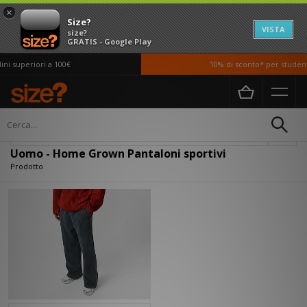
×
Size?
VISTA
size?
GRATIS - Google Play
i superiori a 100€
10% di sconto* per studenti
Home
Uomo
Abbigliamento
Pantaloni sportivi
Filtra
Uomo - Home Grown Pantaloni sportivi
Prodotto