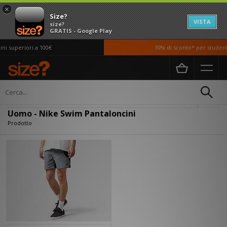
×
Size?
VISTA
size?
GRATIS - Google Play
i superiori a 100€
10% di sconto* per studenti
Home
Uomo
Abbigliamento
Pantaloncini
Filtra
Uomo - Nike Swim Pantaloncini
Prodotto