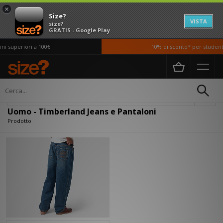
×
Size?
VISTA
size?
GRATIS - Google Play
i superiori a 100€
10% di sconto* per studenti
Home
Uomo
Abbigliamento
Jeans e Pantaloni
Filtra
Uomo - Timberland Jeans e Pantaloni
Prodotto