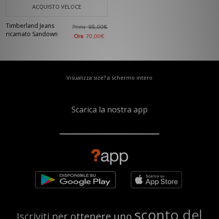
ACQUISTO VELOCE
Timberland Jeans
Prima
95,00€
ricamato Sandown
Ora
70,00€
Visualizza size? a schermo intero
Scarica la nostra app
sconto del
Iscriviti per ottenere uno