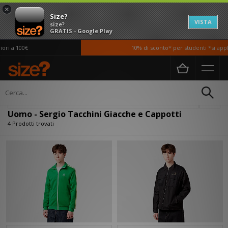
×
Size?
VISTA
size?
GRATIS - Google Play
ri a 100€
10% di sconto* per studenti *si appl
Home
Uomo
Abbigliamento
Giacche e Cappotti
Filtra
Uomo - Sergio Tacchini Giacche e Cappotti
4 Prodotti trovati