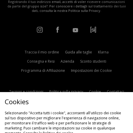
Registrando il tuo indirizzo email, accetti di voler ricevere comunicazioni
da parte del gruppo size?. Per conoscere i dettagli sul trattamento dei tuoi
dati, consulta la nostra
Politica sulla Privacy
.
Traccia il mio ordine
Guida alle taglie
Klarna
Consegna e Resi
Azienda
Sconto studenti
Programma di Affiliazione
Impostazioni dei Cookie
Termini e condizioni
Politica sulla privacy
Cookie
Contattaci
Cookies
Modern Slavery Statement
Selezionando "Accetta tutti i cookie", acconsenti all'utilizzo dei cookie
sul tuo dispositivo per migliorare l'esperienza di navigazione online,
per monitorare il traffico web e per perfezionare le strategie di
marketing. Puoi cambiare le impostazioni sui cookie in qualunque