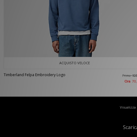
ACQUISTO VELOCE
Timberland Felpa Embroidery Logo
Prima
10
Ora
70
Visualizza
Scaric