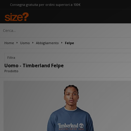
onsegna gratuita per ordini superiori a 100€
Home
Uomo
Abbigliamento
Felpe
Filtra
Uomo - Timberland Felpe
Prodotto