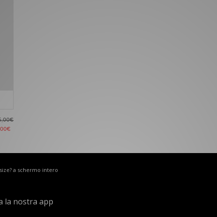
5,00€
,00€
 size? a schermo intero
a la nostra app