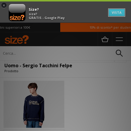
×
Size?
VISTA
size?
GRATIS - Google Play
i superiori a 100€
10% di sconto* per studenti
Home
Uomo
Abbigliamento
Felpe
Filtra
Uomo - Sergio Tacchini Felpe
Prodotto