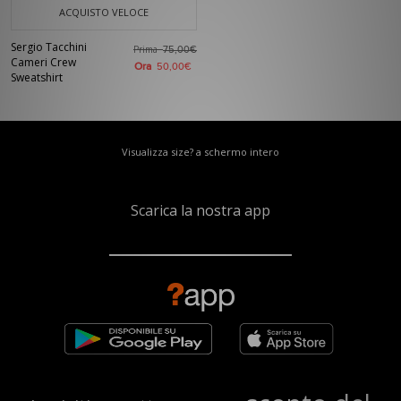
ACQUISTO VELOCE
Sergio Tacchini
Prima
75,00€
Cameri Crew
Ora
50,00€
Sweatshirt
Visualizza size? a schermo intero
Scarica la nostra app