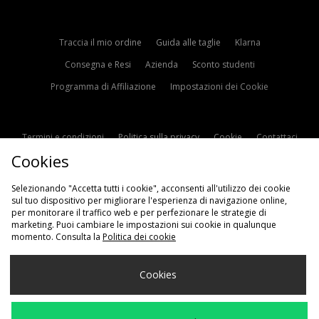
Traccia il mio ordine
Guida alle taglie
Klarna
Consegna e Resi
Azienda
Sconto studenti
Programma di Affiliazione
Impostazioni dei Cookie
Termini e condizioni
Politica sulla privacy
Cookie
Contattaci
Cookies
Modern Slavery Statement
Selezionando "Accetta tutti i cookie", acconsenti all'utilizzo dei cookie
sul tuo dispositivo per migliorare l'esperienza di navigazione online,
per monitorare il traffico web e per perfezionare le strategie di
marketing. Puoi cambiare le impostazioni sui cookie in qualunque
momento. Consulta la
Politica dei cookie
Scegli Il Tuo Paese
Cookies
Italia
Accettiamo i seguenti metodi di pagamento