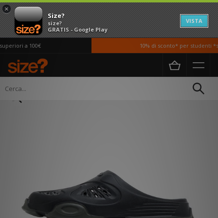
×
Size?
VISTA
size?
GRATIS - Google Play
periori a 100€
10% di sconto* per studenti *si
Home
Uomo
Scarpe