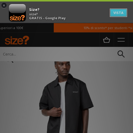
×
Size?
VISTA
size?
GRATIS - Google Play
eriori a 100€
10% di sconto* per studenti *si a
Home
Uomo
Abbigliamento
Camicie