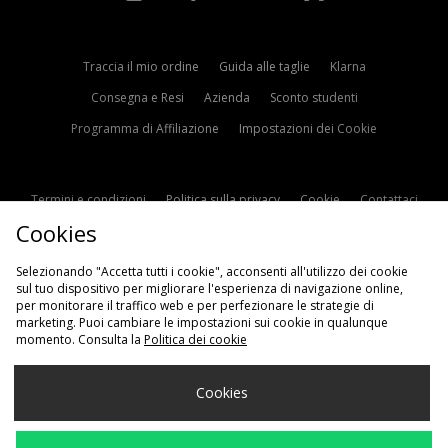
Traccia il mio ordine
Guida alle taglie
Klarna
Consegna e Resi
Azienda
Sconto studenti
Programma di Affiliazione
Impostazioni dei Cookie
Termini e condizioni
Politica sulla privacy
Cookie
Contattaci
Cookies
Modern Slavery Statement
Selezionando "Accetta tutti i cookie", acconsenti all'utilizzo dei cookie
sul tuo dispositivo per migliorare l'esperienza di navigazione online,
per monitorare il traffico web e per perfezionare le strategie di
marketing. Puoi cambiare le impostazioni sui cookie in qualunque
momento. Consulta la
Politica dei cookie
Scegli Il Tuo Paese
Cookies
Italia