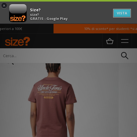
×
Size?
VISTA
size?
GRATIS - Google Play
riori a 100€
10% di sconto* per studenti *si ap
Home
Uomo
Abbigliamento
T-shirt