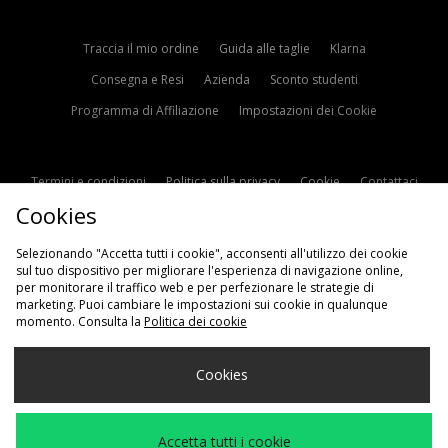
Traccia il mio ordine
Guida alle taglie
Klarna
Consegna e Resi
Azienda
Sconto studenti
Programma di Affiliazione
Impostazioni dei Cookie
Termini e condizioni
Politica sulla privacy
Cookie
Contattaci
Cookies
Modern Slavery Statement
Selezionando "Accetta tutti i cookie", acconsenti all'utilizzo dei cookie
sul tuo dispositivo per migliorare l'esperienza di navigazione online,
per monitorare il traffico web e per perfezionare le strategie di
marketing. Puoi cambiare le impostazioni sui cookie in qualunque
momento. Consulta la
Politica dei cookie
Scegli Il Tuo Paese
Cookies
Italia
Accettiamo i seguenti metodi di pagamento
Accetta tutti i cookie