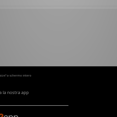
 size? a schermo intero
a la nostra app