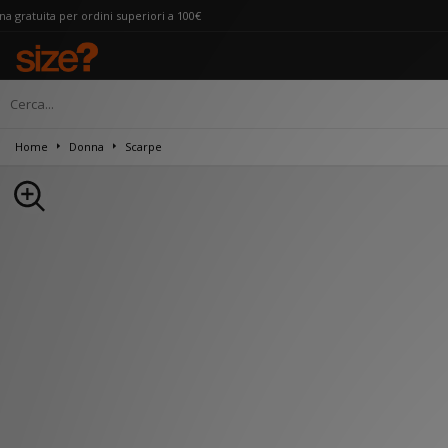
rdini superiori a 100€
Home
Donna
Scarpe