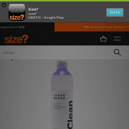
×
Size?
VISTA
size?
GRATIS - Google Play
uperiori a 100€
10% di sconto* per studenti *si
Home
Uomo
Accessori
Cura delle scarpe