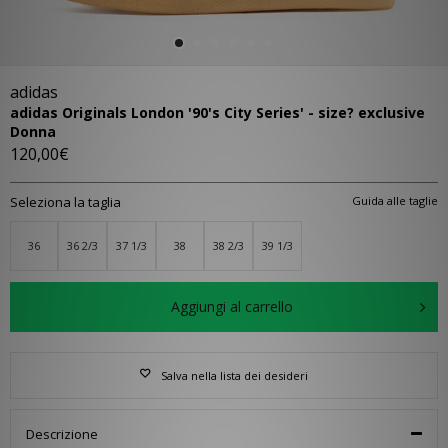
adidas
adidas Originals London '90's City Series' - size? exclusive
Donna
120,00€
Seleziona la taglia
Guida alle taglie
36
36 2/3
37 1/3
38
38 2/3
39 1/3
Aggiungi al carrello
Salva nella lista dei desideri
Descrizione