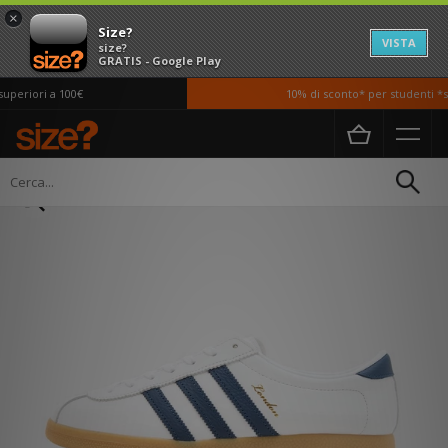
×
Size?
VISTA
size?
GRATIS - Google Play
periori a 100€
10% di sconto* per studenti *si
Home
Donna
Scarpe