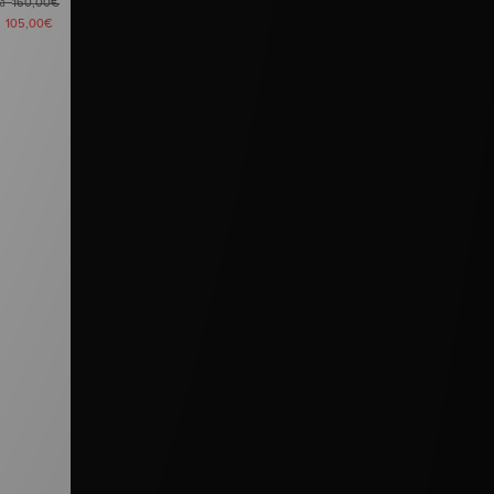
ma
160,00€
a
105,00€