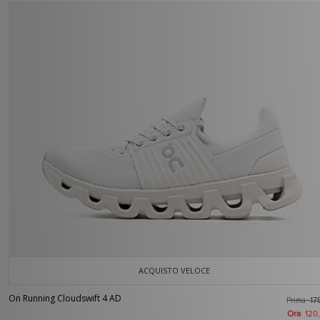
ACQUISTO VELOCE
On Running Cloudswift 4 AD
Prima
17
Ora
120