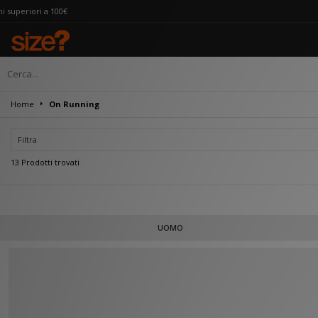
Home
On Running
Filtra
13 Prodotti trovati
Nata fra le alpi svizzere, On nacque con un solo scopo: rivoluzionare il mond
UOMO
suolo comodamente quasi senza percepirlo, come se si stesse camminando s
dimostrato da diversi atleti che hanno raggiunto livelli di comfort mai visti pr
loro ground-b