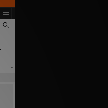
10% di sconto* per studenti *si applicano T&Ci
re il
 come
p della