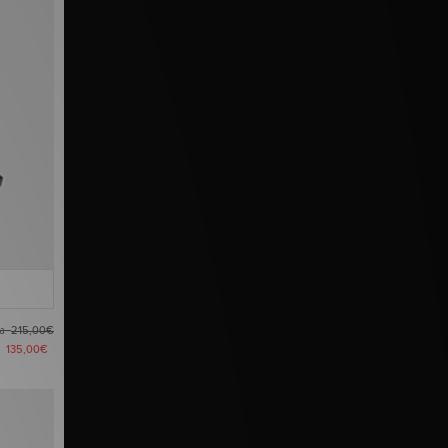
ma
215,00€
a
135,00€