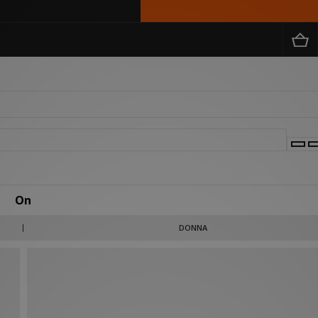
On
o della corsa. L'idea era quella di creare qualcosa che permettesse ai piedi di tocca
DONNA
u una nuvola, senza rinunciare alla forza esplosiva. Scopo pienamente raggiunto
ima. Scorri la nostra selezione in basso, che include scarpe regolari ed edizioni hi-to
reaking Cloud silhouette.