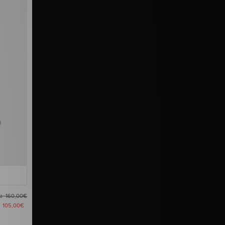
ma
160,00€
a
105,00€