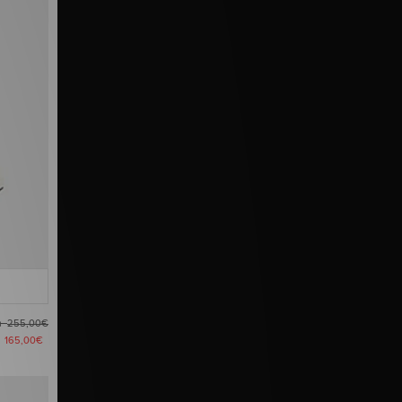
ma
255,00€
a
165,00€