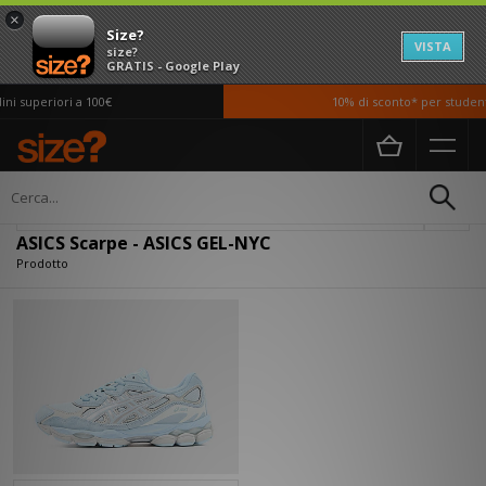
×
Size?
VISTA
size?
GRATIS - Google Play
i superiori a 100€
10% di sconto* per studenti
Home
Donna
Scarpe
Filtra
ASICS Scarpe - ASICS GEL-NYC
Prodotto