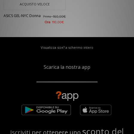
ACQUISTO VELOCE
ASICS GEL-NYC Donna
Prima
160,00€
Ora
110,00€
Visualizza size? a schermo intero
Scarica la nostra app
sconto del
Iscriviti per ottenere uno