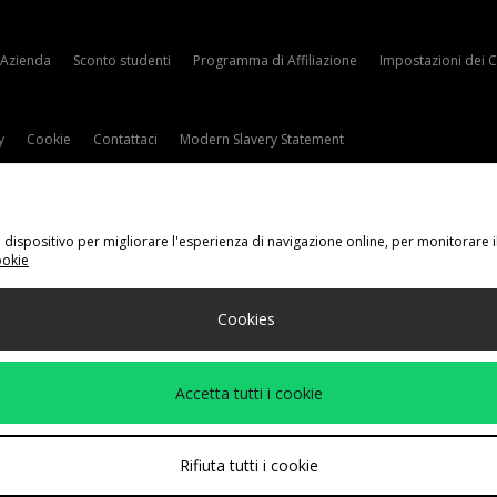
Azienda
Sconto studenti
Programma di Affiliazione
Impostazioni dei 
y
Cookie
Contattaci
Modern Slavery Statement
tuo dispositivo per migliorare l'esperienza di navigazione online, per monitorare 
ookie
gli Il Tuo Paese
Cookies
eguenti metodi di pagamento
Accetta tutti i cookie
ito aziendale a
www.jdplc.com
Rifiuta tutti i cookie
 Fashion Plc, Tutti i diritti riservati.