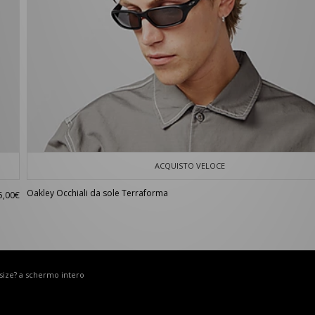
ACQUISTO VELOCE
Oakley Occhiali da sole Terraforma
5,00€
 size? a schermo intero