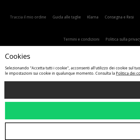
Traccia il mio ordine
Guida alle taglie
Klarna
Consegna e Resi
Termini e condizioni
Politica sulla privac
Cookies
Selezionando "Accetta tutti i cookie", acconsenti all'utilizzo dei cookie sul 
le impostazioni sui cookie in qualunque momento. Consulta la
Politica dei c
Sce
Italia
Accettiamo i s
Visita il nostro s
Copyright © 2026 JD Sports