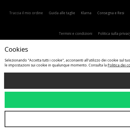
Traccia il mio ordine
Guida alle taglie
Klarna
Consegna e Resi
Termini e condizioni
Politica sulla privac
Cookies
Selezionando "Accetta tutti i cookie", acconsenti all'utilizzo dei cookie sul 
le impostazioni sui cookie in qualunque momento. Consulta la
Politica dei c
Sce
Italia
Accettiamo i s
Visita il nostro s
Copyright © 2026 JD Sports