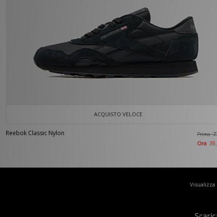
ACQUISTO VELOCE
Reebok Classic Nylon
Prima
7
Ora
35
Visualizza
Scaric