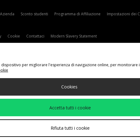
Azienda
Sconto studenti
Programma di Affiliazione
Impostazioni dei 
y
Cookie
Contattaci
Modern Slavery Statement
tuo dispositivo per migliorare l'esperienza di navigazione online, per monitorare 
ookie
gli Il Tuo Paese
Cookies
eguenti metodi di pagamento
Accetta tutti i cookie
ito aziendale a
www.jdplc.com
Rifiuta tutti i cookie
 Fashion Plc, Tutti i diritti riservati.