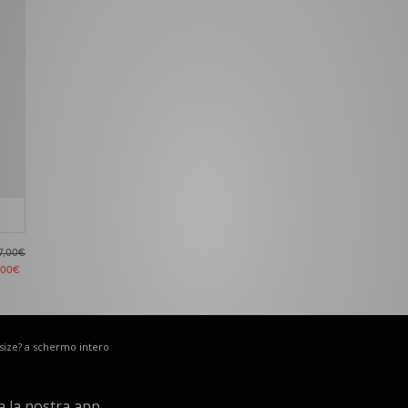
7,00€
,00€
 size? a schermo intero
a la nostra app