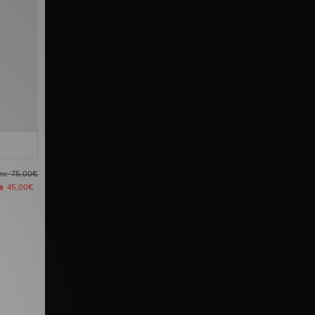
ima
75,00€
ra
45,00€