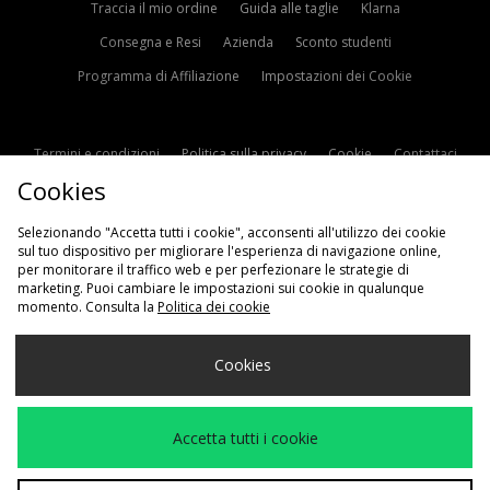
Traccia il mio ordine
Guida alle taglie
Klarna
Consegna e Resi
Azienda
Sconto studenti
Programma di Affiliazione
Impostazioni dei Cookie
Termini e condizioni
Politica sulla privacy
Cookie
Contattaci
Cookies
Modern Slavery Statement
Selezionando "Accetta tutti i cookie", acconsenti all'utilizzo dei cookie
sul tuo dispositivo per migliorare l'esperienza di navigazione online,
per monitorare il traffico web e per perfezionare le strategie di
marketing. Puoi cambiare le impostazioni sui cookie in qualunque
momento. Consulta la
Politica dei cookie
Scegli Il Tuo Paese
Cookies
Italia
Accettiamo i seguenti metodi di pagamento
Accetta tutti i cookie