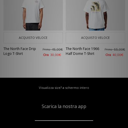
ACQUISTO VELOCE
ACQUISTO VELOCE
The North Face Drip
The North Face 1966
Prima
Prima
45,00€
55,00€
Logo T-Shirt
Half Dome T-Shirt
Ora
Ora
30,00€
40,00€
Visualizza size? a schermo intero
Scarica la nostra app