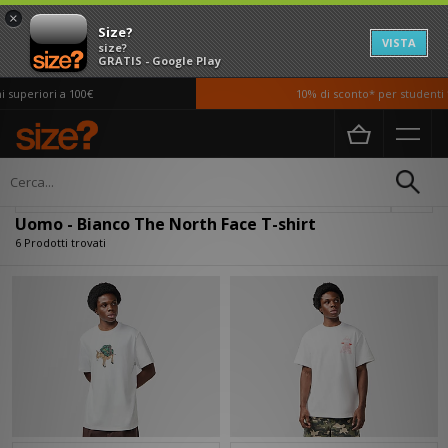
×
Size?
VISTA
size?
GRATIS - Google Play
superiori a 100€
10% di sconto* per studenti *s
Home
Uomo
Abbigliamento
T-shirt
Filtra
Uomo - Bianco The North Face T-shirt
6 Prodotti trovati