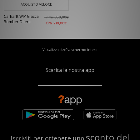
ACQUISTO VELOCE
Carhartt WIP Giacca
Prima
350,00€
Bomber Oltera
Ora
210,00€
Visualizza size? a schermo intero
Scarica la nostra app
sconto del
Iscriviti per ottenere uno