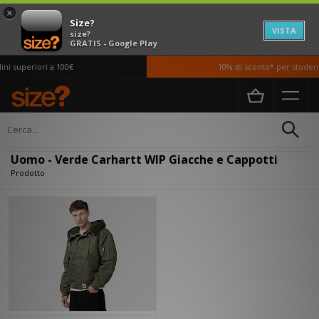
×
Size?
VISTA
size?
GRATIS - Google Play
i superiori a 100€
10% di sconto* per studenti
Home
Uomo
Abbigliamento
Giacche e Cappotti
Filtra
Uomo - Verde Carhartt WIP Giacche e Cappotti
Prodotto